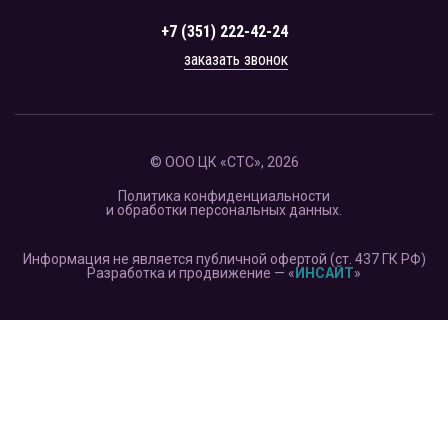
+7 (351) 222-42-24
заказать звонок
© ООО ЦК «СТС», 2026
Политика конфиденциальности
и обработки персональных данных.
Информация не является публичной офертой (ст. 437 ГК РФ)
Разработка и продвижение — «
ИНСАЙТ
»
Продолжая использовать наш сайт, вы даете согласие
на обработку файлов cookie, которые обеспечивают
правильную работу сайта и соглашаетесь с нашей
Политикой конфидециальности