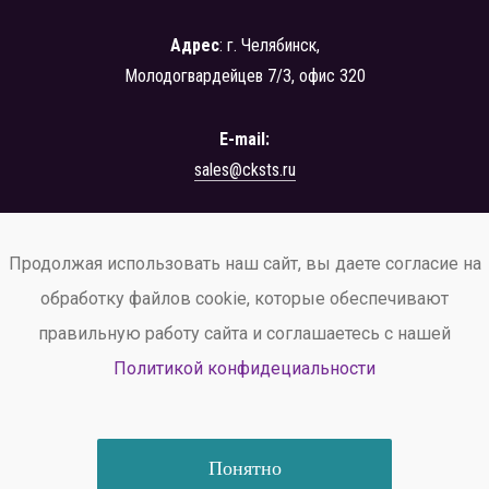
Адрес
: г. Челябинск,
Молодогвардейцев 7/3, офис 320
E-mail:
sales@cksts.ru
+7 (351) 222-42-24
Продолжая использовать наш сайт, вы даете согласие на
заказать звонок
обработку файлов cookie, которые обеспечивают
правильную работу сайта и соглашаетесь с нашей
Политикой конфидециальности
© ООО ЦК «СТС», 2026
Политика конфиденциальности
и обработки персональных данных.
Понятно
Информация не является публичной офертой (ст. 437 ГК РФ)